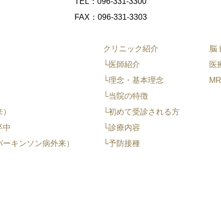
TEL：096-331-3300
FAX：096-331-3303
クリニック紹介
脳
└医師紹介
医
└理念・基本理念
M
└当院の特徴
来）
└初めて受診される方
卒中
└診療内容
パーキンソン病外来）
└予防接種