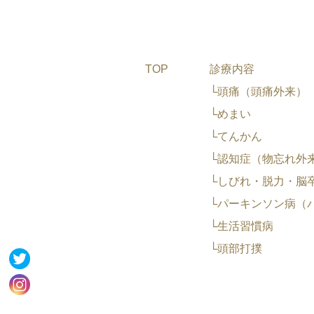
TOP
診療内容
└頭痛（頭痛外来）
└めまい
└てんかん
└認知症（物忘れ外
└しびれ・脱力・脳
└パーキンソン病（
└生活習慣病
└頭部打撲